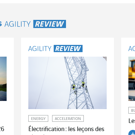
s
Agility Review
B
ENERGY
ACCELERATION
Le
Électrification : les leçons des
26