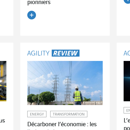
pionniers
Li
Lire l'article
E
ENERGY
TRANSFORMATION
us
L’
Décarboner l’économie : les
po