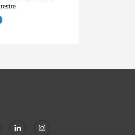
rrestre
re l'article