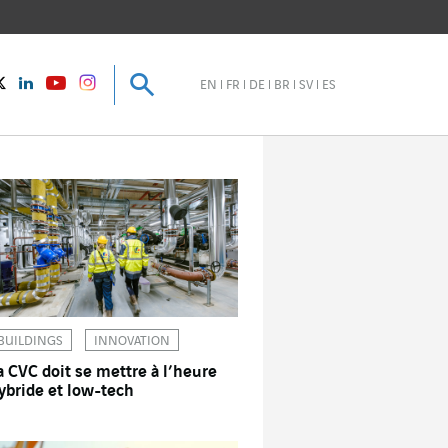
Recherche
Recherche
instagram
Twitter
LinkedIn
Youtube
EN
FR
DE
BR
SV
ES
BUILDINGS
INNOVATION
a CVC doit se mettre à l’heure
ybride et low-tech