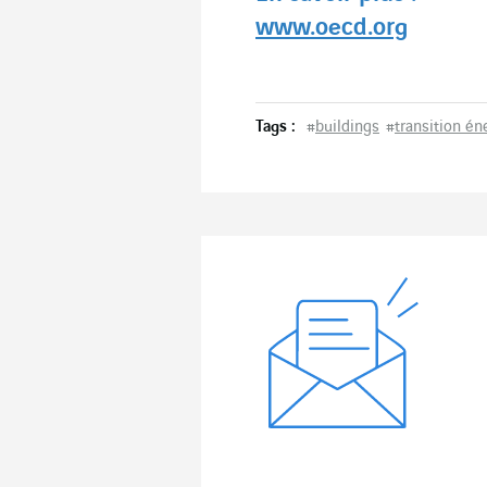
www.oecd.org
Tags :
#
buildings
#
transition én