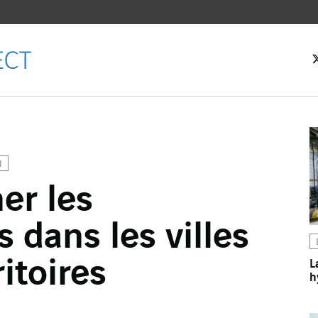
eil
N
er les
ebook
 dans les villes
er
dIn
ritoires
L
h
l