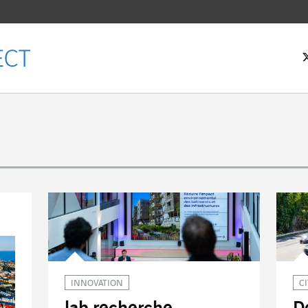
eil
INNOVATION
C