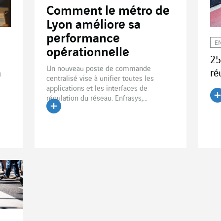
Comment le métro de
Lyon améliore sa
performance
E
opérationnelle
25
Un nouveau poste de commande
a
ré
centralisé vise à unifier toutes les
applications et les interfaces de
régulation du réseau. Enfrasys,...
Li
Lire l'article