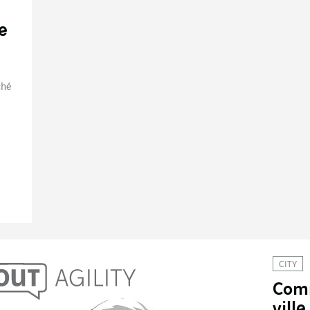
e
ché
CITY
Comm
ville