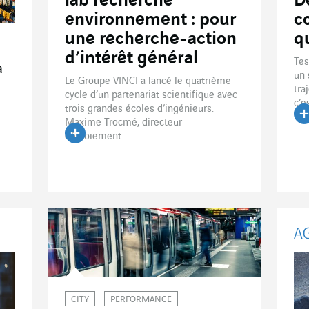
lab recherche
D
environnement : pour
c
une recherche-action
q
d’intérêt général
Tes
a
un 
Le Groupe VINCI a lancé le quatrième
tra
cycle d’un partenariat scientifique avec
c’e
trois grandes écoles d’ingénieurs.
Maxime Trocmé, directeur
Li
déploiement...
Lire l'article
CITY
PERFORMANCE