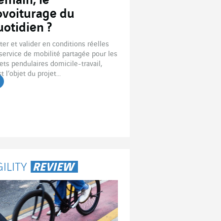
emain, le
ovoiturage du
uotidien ?
ter et valider en conditions réelles
service de mobilité partagée pour les
jets pendulaires domicile-travail,
st l’objet du projet...
re l'article