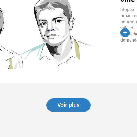
Stopper 
urbain n
périmètr
ville, de
approche
demande 
Voir plus