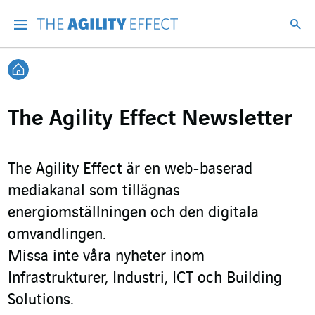
Gå direkt till sidans innehåll
Gå till huvudnavigeringen
Gå till forskning
Sö
Menu
Sök
Tillbaka till startsidan
The Agility Effect Newsletter
The Agility Effect är en web-baserad
mediakanal som tillägnas
energiomställningen och den digitala
omvandlingen.
Missa inte våra nyheter inom
Infrastrukturer, Industri, ICT och Building
Solutions.