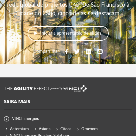
rede global de prefeitos C40. De São Francisco à
Cidade do Cabo, cinco delas se destacam.
Iniciar a apresentação de slides.
Compartilhar
Compartilha
Comparti
Compar
Compartilhar
powered by
SAIBA MAIS
VINCI Energies
Actemium
Axians
Citeos
Omexom
VINCI Energies Building Solutions