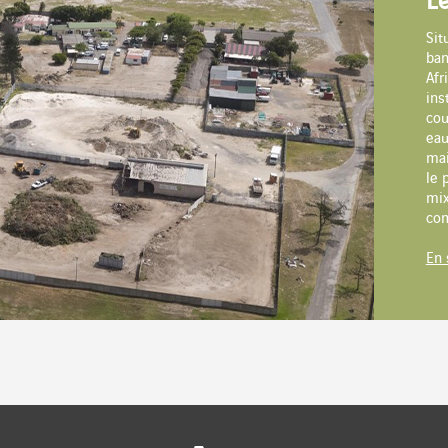
B
G
L
bât
S
bur
La 
App
Sit
t en première ligne face au réchauffement climatiqu
sou
dat
can
ban
 Quinze métropoles dans le monde ont présenté des p
mun
de 
sur
Le 
Afr
nventing Cities » du réseau mondial des maires de vi
ou 
rég
pat
ser
ins
moy
à f
et 
et 
cou
cinq d’entre elles retiennent plus particulièrement l’a
mat
den
dév
ban
eau
émi
et 
cha
déd
mai
L’i
nou
cré
l’e
le 
pou
des
com
axé
mix
Lancer le diaporama
mun
uni
mob
tri
co
En 
En 
En 
En 
En 
ok
er
nedIn
email