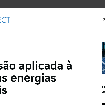
 inicial
são aplicada à
Facebook
as energias
witter
LinkedIn
is
O
a
 email