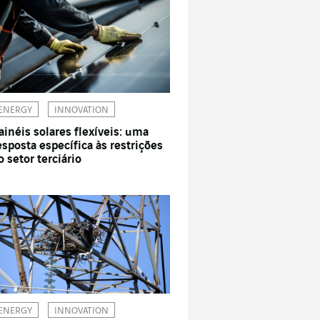
ENERGY
INNOVATION
ainéis solares flexíveis: uma
esposta específica às restrições
o setor terciário
ENERGY
INNOVATION