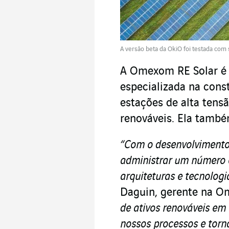
A versão beta da OkiO foi testada com
A Omexom RE Solar é
especializada na const
estações de alta tens
renováveis. Ela també
“Com o desenvolvimento 
administrar um número 
arquiteturas e tecnologi
Daguin, gerente na O
de ativos renováveis em
nossos processos e torná