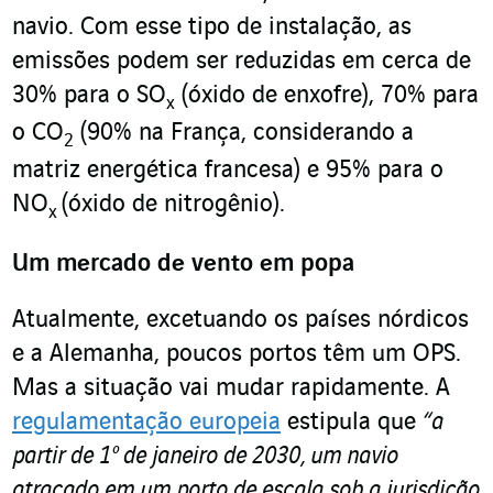
navio. Com esse tipo de instalação, as
emissões podem ser reduzidas em cerca de
30% para o SO
(óxido de enxofre), 70% para
x
o CO
(90% na França, considerando a
2
matriz energética francesa) e 95% para o
NO
(óxido de nitrogênio).
x
Um mercado de vento em popa
Atualmente, excetuando os países nórdicos
e a Alemanha, poucos portos têm um OPS.
Mas a situação vai mudar rapidamente. A
regulamentação europeia
estipula que
“a
partir de 1º de janeiro de 2030, um navio
atracado em um porto de escala sob a jurisdição