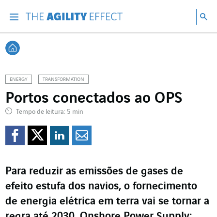
Vá diretamente para o conteúdo da página
Ir para a navegação principal
Ir para a pesquisa
Pes
Menu
Pesq
Voltar à página inicial
ENERGY
TRANSFORMATION
Portos conectados ao OPS
Tempo de leitura: 5 min
Compartilhar no Faceb
Compartilhar no Twi
Compartilhar no 
Compartilhar p
Para reduzir as emissões de gases de
efeito estufa dos navios, o fornecimento
de energia elétrica em terra vai se tornar a
regra até 2030. Onshore Power Supply: