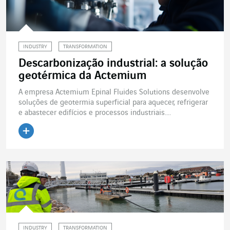
INDUSTRY
TRANSFORMATION
Descarbonização industrial: a solução
geotérmica da Actemium
A empresa Actemium Epinal Fluides Solutions desenvolve
soluções de geotermia superficial para aquecer, refrigerar
e abastecer edifícios e processos industriais....
Ler o artigo
INDUSTRY
TRANSFORMATION