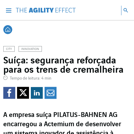
Vá diretamente para o conteúdo da página
Ir para a navegação principal
Ir para a pesquisa
Pes
Menu
Pesq
Voltar à página inicial
CITY
INNOVATION
Suíça: segurança reforçada
para os trens de cremalheira
Tempo de leitura: 4 min
Compartilhar no Faceb
Compartilhar no Twi
Compartilhar no 
Compartilhar p
A empresa suíça PILATUS-BAHNEN AG
encarregou a Actemium de desenvolver
um sistema inovador de assistência à