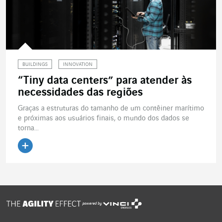
BUILDINGS
INNOVATION
“Tiny data centers” para atender às
necessidades das regiões
Graças a estruturas do tamanho de um contêiner marítimo
e próximas aos usuários finais, o mundo dos dados se
torna...
Ler o artigo
powered by