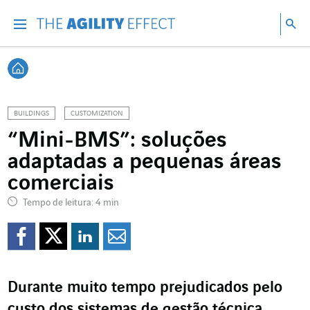
Vá diretamente para o conteúdo da página
Ir para a navegação principal
Ir para a pesquisa
Pes
Menu
Pesq
Voltar à página inicial
BUILDINGS
CUSTOMIZATION
“Mini-BMS”: soluções
adaptadas a pequenas áreas
comerciais
Tempo de leitura: 4 min
Compartilhar no Faceb
Compartilhar no Twi
Compartilhar no 
Compartilhar p
Durante muito tempo prejudicados pelo
custo dos sistemas de gestão técnica