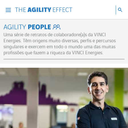
Vá diretamente para o conteúdo da página
Ir para a navegação principal
Ir para a pesquisa
Pes
Menu
Pesq
Agility People
Uma série de retratos de colaboradore(a)s da VINCI
Energies. Têm origens muito diversas, perfis e percursos
singulares e exercem em todo o mundo uma das muitas
profissões que fazem a riqueza da VINCI Energies.