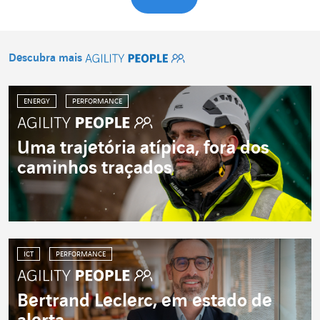
Descubra mais
Agility People
ENERGY
PERFORMANCE
Uma trajetória atípica, fora dos
caminhos traçados
ICT
PERFORMANCE
Bertrand Leclerc, em estado de