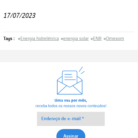
17/07/2023
Tags :
#
Energia hidrelétrica
#
energia solar
#
ENR
#
Omexom
Uma vez por mês,
receba todos os nossos novos conteúdos!