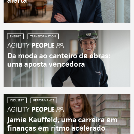
alerta
ENERGY
TRANSFORMATION
Da moda ao canteiro de obras:
uma aposta vencedora
INDUSTRY
PERFORMANCE
Jamie Kauffeld, uma carreira em
finanças em ritmo acelerado