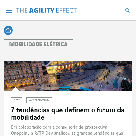
Vá diretamente para o conteúdo da página
Ir para a navegação principal
Ir para a pesquisa
Pes
Menu
Pesq
Voltar à página inicial
MOBILIDADE ELÉTRICA
CITY
ACCELERATION
7 tendências que definem o futuro da
mobilidade
Em colaboração com a consultoria de prospectiva
Onepoint, a RATP Dev analisou as grandes tendências que