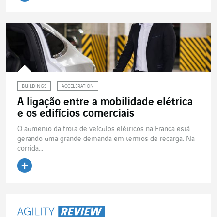
Ler o artigo
BUILDINGS
ACCELERATION
A ligação entre a mobilidade elétrica
e os edifícios comerciais
O aumento da frota de veículos elétricos na França está
gerando uma grande demanda em termos de recarga. Na
corrida...
Ler o artigo