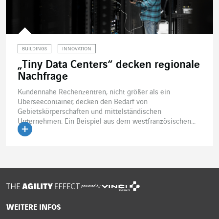
BUILDINGS
INNOVATION
„Tiny Data Centers“ decken regionale
Nachfrage
Kundennahe Rechenzentren, nicht größer als ein
Überseecontainer, decken den Bedarf von
Gebietskörperschaften und mittelständischen
Unternehmen. Ein Beispiel aus dem westfranzösischen...
Artikel lesen
powered by
WEITERE INFOS