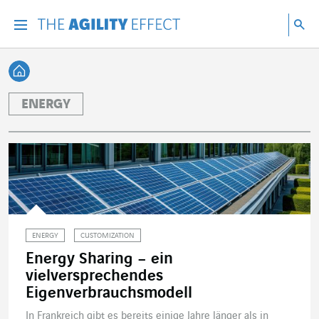
Gehen Sie direkt zum Inhalt der Seite
Gehen Sie zur Hauptnavigation
Gehen Sie zur Forschung
Su
Menu
Suc
Zurück zur Startseite
ENERGY
ENERGY
CUSTOMIZATION
Energy Sharing – ein
vielversprechendes
Eigenverbrauchsmodell
In Frankreich gibt es bereits einige Jahre länger als in