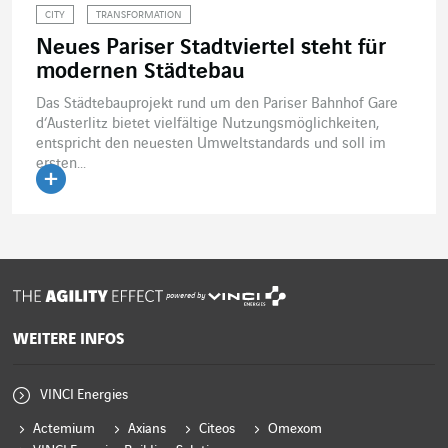
CITY
TRANSFORMATION
Neues Pariser Stadtviertel steht für
modernen Städtebau
Das Städtebauprojekt rund um den Pariser Bahnhof Gare
d‘Austerlitz bietet vielfältige Nutzungsmöglichkeiten,
entspricht den neuesten Umweltstandards und soll im
ersten...
Artikel lesen
powered by
WEITERE INFOS
VINCI Energies
Actemium
Axians
Citeos
Omexom