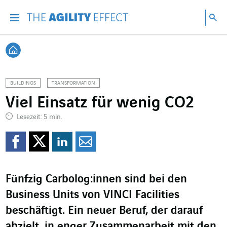
Gehen Sie direkt zum Inhalt der Seite
Gehen Sie zur Hauptnavigation
Gehen Sie zur Forschung
Su
Menu
Suc
Zurück zur Startseite
BUILDINGS
TRANSFORMATION
Viel Einsatz für wenig CO2
Lesezeit: 5 min.
Auf Facebook teilen
Auf Twitter teilen
Auf LinkedIn teil
Per Mail teilen
Fünfzig Carbolog:innen sind bei den
Business Units von VINCI Facilities
beschäftigt. Ein neuer Beruf, der darauf
abzielt, in enger Zusammenarbeit mit den