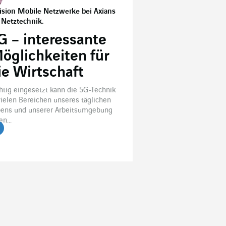
ision Mobile Netzwerke bei Axians
 Netztechnik.
G – interessante
öglichkeiten für
ie Wirtschaft
htig eingesetzt kann die 5G-Technik
vielen Bereichen unseres täglichen
ens und unserer Arbeitsumgebung
en...