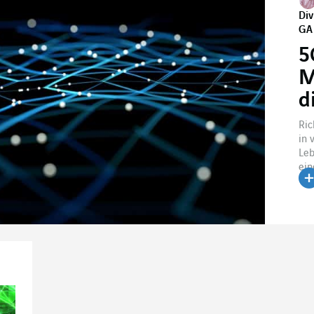
Div
GA
5
M
d
Ric
in 
Leb
ein