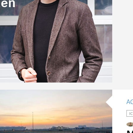
den
IC