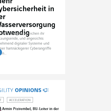
ehr
ybersicherheit in
er
asserversorgung
otwendig
e Technologien erreichen ihr
zungsende, und angesichts
ehmend digitaler Systeme und
er hartnäckigerer Cyberangriffe
en...
T
ACCELERATION
Armin Przirembel, BU-Leiter in der