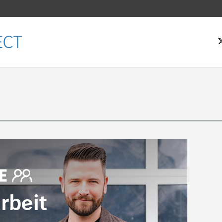
tseite
beit