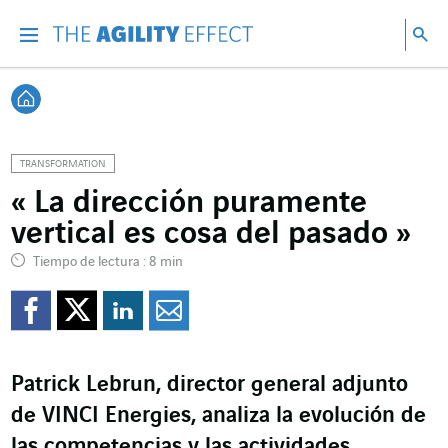
Ir directamente al contenido de la página
Ir a la navegación principal
ir a investigar
Bu
Menu
Bus
Volver a Inicio
TRANSFORMATION
« La dirección puramente
vertical es cosa del pasado »
Tiempo de lectura : 8 min
Compartir en Facebook
Compartir en Twitte
Compartir en Lin
Enviar por e-m
Patrick Lebrun, director general adjunto
de VINCI Energies, analiza la evolución de
las competencias y las actividades