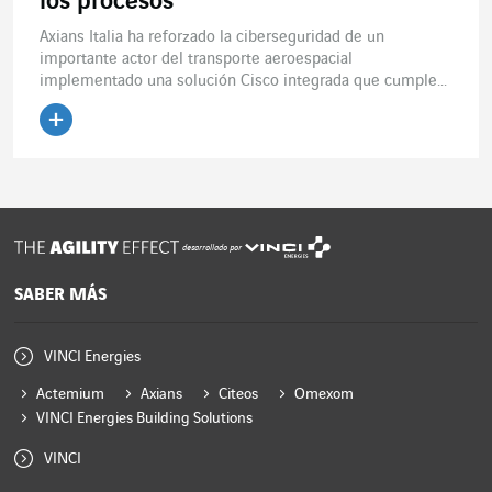
los procesos
Axians Italia ha reforzado la ciberseguridad de un
importante actor del transporte aeroespacial
implementado una solución Cisco integrada que cumple...
Leer el artículo
desarrollado por
SABER MÁS
VINCI Energies
Actemium
Axians
Citeos
Omexom
VINCI Energies Building Solutions
VINCI