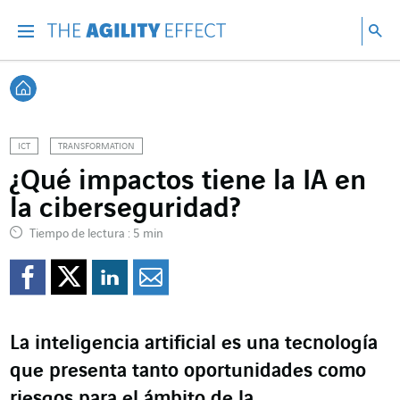
Ir directamente al contenido de la página
Ir a la navegación principal
ir a investigar
Bu
Menu
Bus
Volver a Inicio
ICT
TRANSFORMATION
¿Qué impactos tiene la IA en
la ciberseguridad?
Tiempo de lectura : 5 min
Compartir en Facebook
Compartir en Twitte
Compartir en Lin
Enviar por e-m
La inteligencia artificial es una tecnología
que presenta tanto oportunidades como
riesgos para el ámbito de la