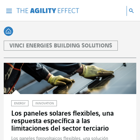
Ir directamente al contenido de la página
Ir a la navegación principal
ir a investigar
Bu
Menu
Bus
Volver a Inicio
VINCI ENERGIES BUILDING SOLUTIONS
ENERGY
INNOVATION
Los paneles solares flexibles, una
respuesta específica a las
limitaciones del sector terciario
Los paneles fotovoltaicos flexibles, una solución