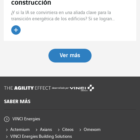
construcción
¿Y si la IA se convirtiera en una aliada clave para la
transición energética de los edificios? Si se logran...
Leer el artículo
Ver más
desarrollado por
SABER MÁS
VINCI Energies
Actemium
Axians
Citeos
Omexom
VINCI Energies Building Solutions