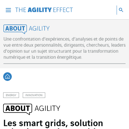
Accéder directement au contenu de la page
Accéder à la navigation principale
Accéder à la recherche
Re
Menu
Rec
About Agility
Une confrontation d’expériences, d’analyses et de points de
vue entre deux personnalités, dirigeants, chercheurs, leaders
d'opinion sur un sujet structurant pour la transformation
numérique et la transition énergétique.
Retour à l'accueil
ENERGY
INNOVATION
Les smart grids, solution