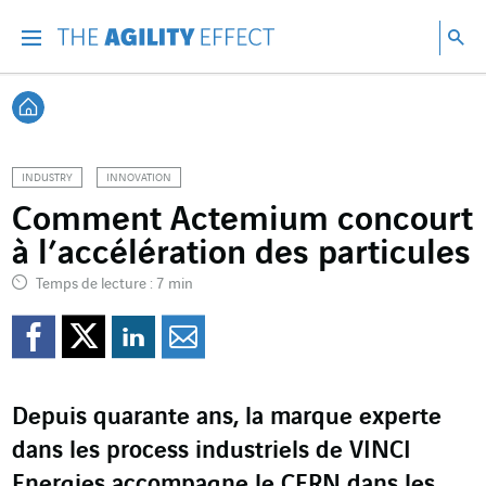
Accéder directement au contenu de la page
Accéder à la navigation principale
Accéder à la recherche
Re
Menu
Rec
Retour à l'accueil
INDUSTRY
INNOVATION
Comment Actemium concourt
à l’accélération des particules
Temps de lecture : 7 min
Partager sur Facebook
Partager sur Twitter
Partager sur Line
Partager par e
Depuis quarante ans, la marque experte
dans les process industriels de VINCI
Energies accompagne le CERN dans les