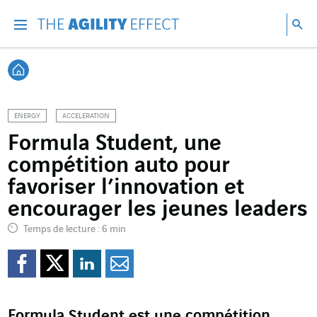
Accéder directement au contenu de la page
Accéder à la navigation principale
Accéder à la recherche
Re
Menu
Rec
Retour à l'accueil
ENERGY
ACCELERATION
Formula Student, une
compétition auto pour
favoriser l’innovation et
encourager les jeunes leaders
Temps de lecture : 6 min
Partager sur Facebook
Partager sur Twitter
Partager sur Line
Partager par e
Formula Student est une compétition