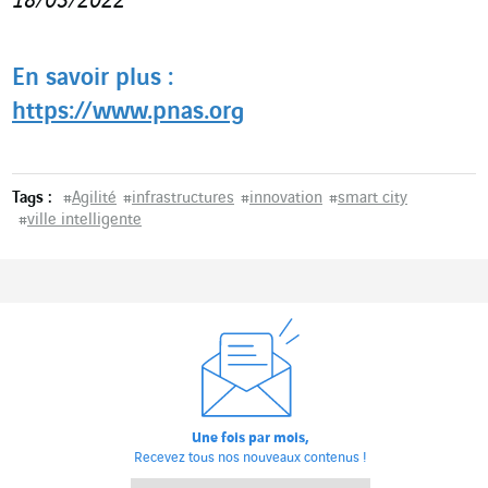
18/03/2022
En savoir plus :
https://www.pnas.org
Tags :
#
Agilité
#
infrastructures
#
innovation
#
smart city
#
ville intelligente
Une fois par mois,
Recevez tous nos nouveaux contenus !