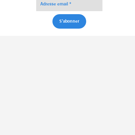
Articles liés
CITY
TRANSFORMATION
« Les IA servent à optimiser la
fabrique de la ville »
De plus en plus nombreuses, de plus en plus diversifiées,
les intelligences artificielles urbaines seraient-elles en