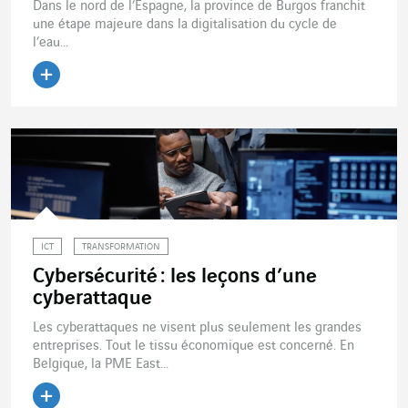
Dans le nord de l’Espagne, la province de Burgos franchit
une étape majeure dans la digitalisation du cycle de
l’eau...
Lire l'article
ICT
TRANSFORMATION
Cybersécurité : les leçons d’une
cyberattaque
Les cyberattaques ne visent plus seulement les grandes
entreprises. Tout le tissu économique est concerné. En
Belgique, la PME East...