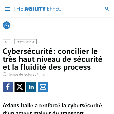
Accéder directement au contenu de la page
Accéder à la navigation principale
Accéder à la recherche
Re
Menu
Rec
Retour à l'accueil
ICT
PERFORMANCE
Cybersécurité : concilier le
très haut niveau de sécurité
et la fluidité des process
Temps de lecture : 4 min
Partager sur Facebook
Partager sur Twitter
Partager sur Line
Partager par e
Axians Italie a renforcé la cybersécurité
d’un acteur majeur du transport