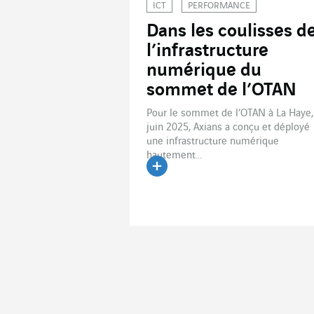
ICT
PERFORMANCE
Dans les coulisses d
l’infrastructure
numérique du
sommet de l’OTAN
Pour le sommet de l’OTAN à La Haye,
juin 2025, Axians a conçu et déployé
une infrastructure numérique
hautement...
Lire l'article