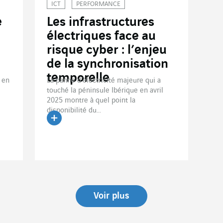
ICT
PERFORMANCE
e
Les infrastructures
électriques face au
risque cyber : l’enjeu
de la synchronisation
temporelle
 en
La panne d’électricité majeure qui a
touché la péninsule Ibérique en avril
2025 montre à quel point la
disponibilité du...
Lire l'article
Voir plus