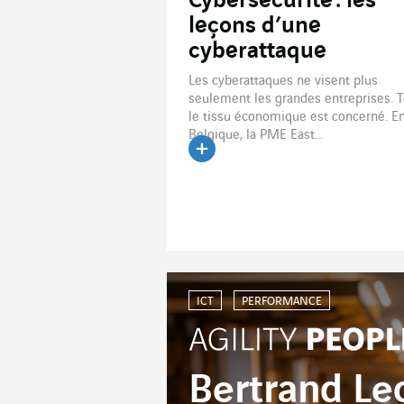
Cybersécurité : les
leçons d’une
cyberattaque
Les cyberattaques ne visent plus
seulement les grandes entreprises. 
le tissu économique est concerné. E
Belgique, la PME East...
Lire l'article
ICT
PERFORMANCE
Bertrand Lec