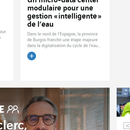
Un micro-data center
modulaire pour une
gestion « intelligente »
de l’eau
Tout
Dans le nord de l’Espagne, la province
n
de Burgos franchit une étape majeure
dans la digitalisation du cycle de l’eau...
Lire l'article
lerc,
IC