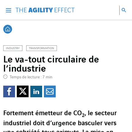
Accéder directement au contenu de la page
Accéder à la navigation principale
Accéder à la recherche
Re
Menu
Rec
Retour à l'accueil
INDUSTRY
TRANSFORMATION
Le va-tout circulaire de
l’industrie
Temps de lecture : 7 min
Partager sur Facebook
Partager sur Twitter
Partager sur Line
Partager par e
Fortement émetteur de CO
, le secteur
2
industriel doit d’urgence basculer vers