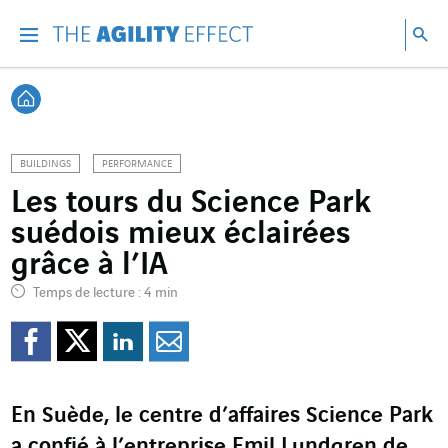
Accéder directement au contenu de la page
Accéder à la navigation principale
Accéder à la recherche
Re
Menu
Rec
Retour à l'accueil
BUILDINGS
PERFORMANCE
Les tours du Science Park
suédois mieux éclairées
grâce à l’IA
Temps de lecture : 4 min
Partager sur Facebook
Partager sur Twitter
Partager sur Line
Partager par e
En Suède, le centre d’affaires Science Park
a confié à l’entreprise Emil Lundgren de