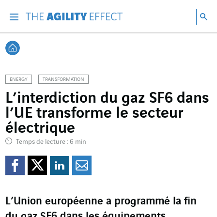
Accéder directement au contenu de la page
Accéder à la navigation principale
Accéder à la recherche
Re
Menu
Rec
Retour à l'accueil
ENERGY
TRANSFORMATION
L’interdiction du gaz SF6 dans
l’UE transforme le secteur
électrique
Temps de lecture : 6 min
Partager sur Facebook
Partager sur Twitter
Partager sur Line
Partager par e
L
’
Union européenne
a
programm
é
la fin
du gaz SF
6
dans les équipements