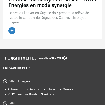
Centrale bioénergie du Larivot : VINCI
Energies en mode synergie
Le site du Larivot en Guyane doit prendre la relève de
l’actuelle centrale de Dégrad des Cannes. Un projet
majeur...
Lire l'article
powered by
EN SAVOIR PLUS
VINCI Energies
Actemium
Axians
Citeos
Omexom
VINCI Energies Building Solutions
VINCI