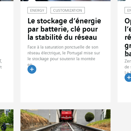
ENERGY
CUSTOMIZATION
E
Le stockage d’énergie
O
par batterie, clé pour
l
la stabilité du réseau
r
g
Face à la saturation ponctuelle de son
b
réseau électrique, le Portugal mise sur
En 
le stockage pour soutenir la montée
,
Zen
en...
t
de 
Le 
Lire l'article
Li