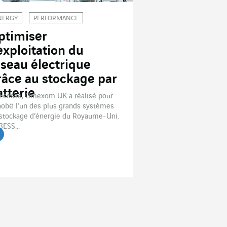
NERGY
PERFORMANCE
ptimiser
’exploitation du
éseau électrique
râce au stockage par
atterie
Ecosse, Omexom UK a réalisé pour
obē l’un des plus grands systèmes
stockage d’énergie du Royaume-Uni.
BESS...
re l'article