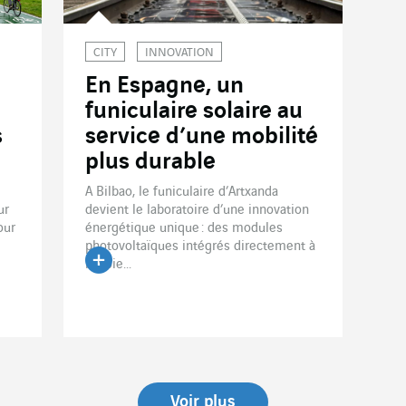
CITY
INNOVATION
En Espagne, un
l
funiculaire solaire au
s
service d’une mobilité
plus durable
A Bilbao, le funiculaire d’Artxanda
ur
devient le laboratoire d’une innovation
our
énergétique unique : des modules
photovoltaïques intégrés directement à
la voie...
Lire l'article
Voir plus