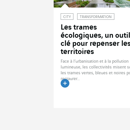
CITY
TRANSFORMATION
Les trames
écologiques, un outi
clé pour repenser le
territoires
Face à l’urbanisation et à la pollution
lumineuse, les collectivités misent s
les trames vertes, bleues et noires p
restaurer...
Lire l'article