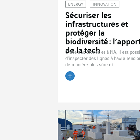
ENERGY
INNOVATION
Sécuriser les
infrastructures et
protéger la
biodiversité : l’appor
de la tech
Grâce aux drones et à l’IA, il est poss
d’inspecter des lignes à haute tensio
de manière plus sûre et...
Lire l'article