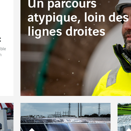
Un parcours
atypique, loin des
lignes droites
t
ible
n