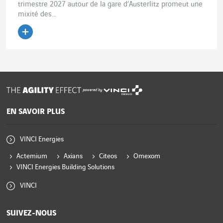
trimestre 2027 autour de la gare d’Austerlitz promeut une
mixité des...
Lire l'article
powered by
EN SAVOIR PLUS
VINCI Energies
Actemium
Axians
Citeos
Omexom
VINCI Energies Building Solutions
VINCI
SUIVEZ-NOUS