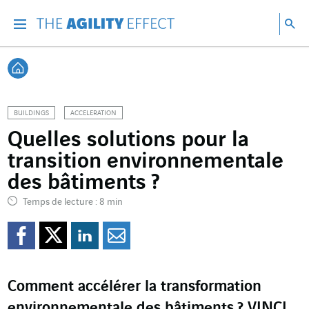
Accéder directement au contenu de la page
Accéder à la navigation principale
Accéder à la recherche
Re
Menu
Rec
Retour à l'accueil
BUILDINGS
ACCELERATION
Quelles solutions pour la
transition environnementale
des bâtiments ?
Temps de lecture : 8 min
Partager sur Facebook
Partager sur Twitter
Partager sur Line
Partager par e
Comment accélérer la transformation
environnementale des bâtiments ? VINCI