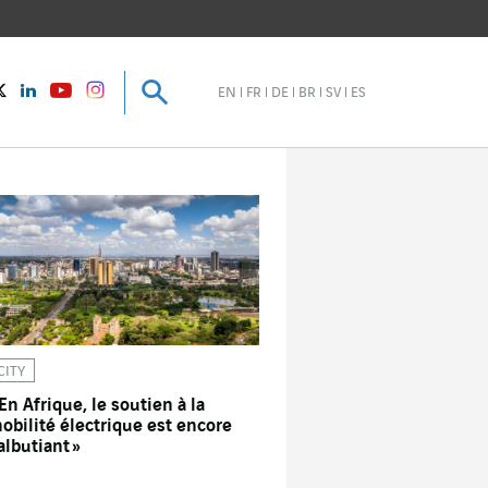
Recherche
Recherche
instagram
Twitter
LinkedIn
Youtube
EN
FR
DE
BR
SV
ES
CITY
 En Afrique, le soutien à la
obilité électrique est encore
albutiant »