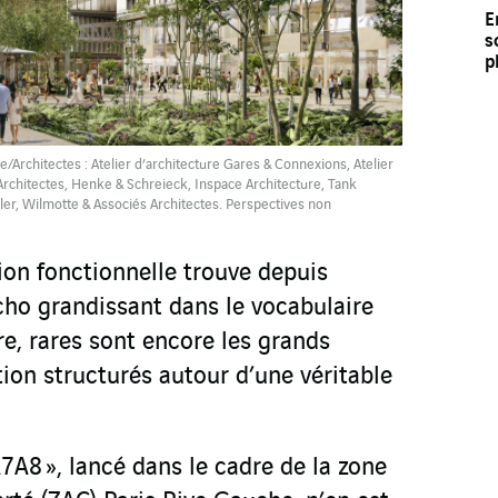
E
s
p
/Architectes : Atelier d’architecture Gares & Connexions, Atelier
Architectes, Henke & Schreieck, Inspace Architecture, Tank
ler, Wilmotte & Associés Architectes. Perspectives non
tion fonctionnelle trouve depuis
ho grandissant dans le vocabulaire
ire, rares sont encore les grands
ion structurés autour d’une véritable
A7A8 », lancé dans le cadre de la zone