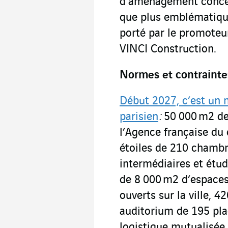
d’aménagement concert
que plus emblématiqu
porté par le promoteu
VINCI Construction.
Normes et contrainte
Début 2027, c’est un n
parisien
:
50 000 m
2
de
l’Agence française du
étoiles de 210 chambr
intermédiaires et étud
de 8 000 m
2
d’espaces
ouverts sur la ville, 4
auditorium de 195 pla
logistique mutualisée 