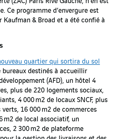
é (ZAC) Paris Rive Gauche, n’en est
e. Ce programme d’envergure est
r Kaufman & Broad et a été confié à
s
ouveau quartier qui sortira du sol
 bureaux destinés à accueillir
 développement (AFD), un hôtel 4
es, plus de 220 logements sociaux,
iants, 4 000 m
2
de locaux SNCF, plus
 verts, 16 000 m
2
de commerces
26 m
2
de local associatif, un
ces, 2 300 m
2
de plateforme
pour la gestion des livraisons et des