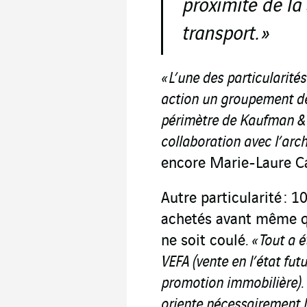
proximité de la
transport. »
« L’une des particularités
action un groupement de 
périmètre de Kaufman & 
collaboration
avec l’arc
encore Marie-Laure C
Autre particularité : 
achetés avant même q
ne soit coulé
. « Tout a
VEFA (
vente en l’état fu
promotion immobilière). I
oriente nécessairement l