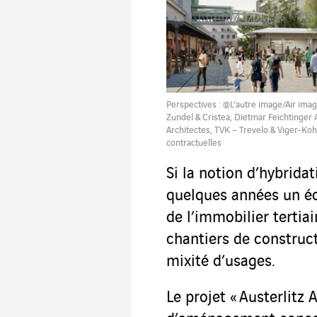
Perspectives : @L’autre image/Air image
Zundel & Cristea, Dietmar Feichtinger 
Architectes, TVK – Trevelo & Viger-Koh
contractuelles
Si la notion d’hybrida
quelques années un éc
de l’immobilier tertia
chantiers de construct
mixité d’usages.
Le projet « Austerlitz 