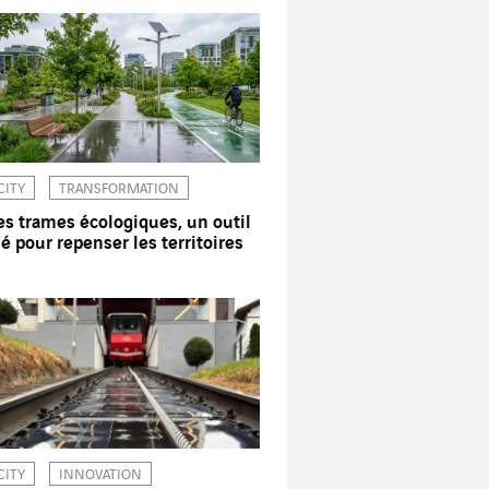
CITY
TRANSFORMATION
es trames écologiques, un outil
lé pour repenser les territoires
CITY
INNOVATION