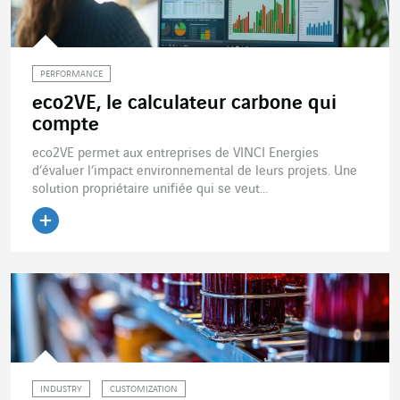
PERFORMANCE
eco2VE, le calculateur carbone qui
compte
eco2VE permet aux entreprises de VINCI Energies
d’évaluer l’impact environnemental de leurs projets. Une
solution propriétaire unifiée qui se veut...
Lire l'article
INDUSTRY
CUSTOMIZATION