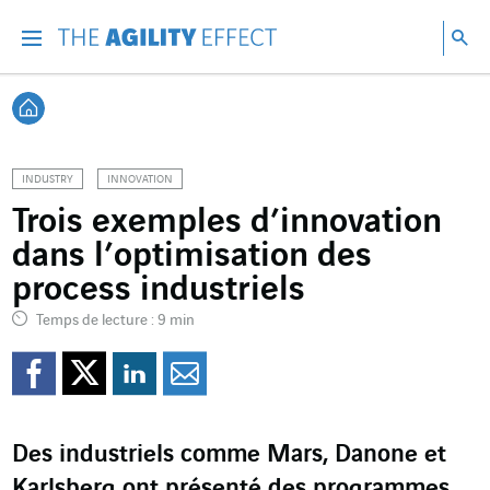
Accéder directement au contenu de la page
Accéder à la navigation principale
Accéder à la recherche
Re
Menu
Rec
Retour à l'accueil
INDUSTRY
INNOVATION
Trois exemples d’innovation
dans l’optimisation des
process industriels
Temps de lecture : 9 min
Partager sur Facebook
Partager sur Twitter
Partager sur Line
Partager par e
Des industriels comme Mars, Danone et
Karlsberg ont présenté des programmes