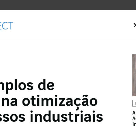
 inicial
mplos de
Facebook
 na otimização
witter
LinkedIn
sos industriais
A
A
 email
I