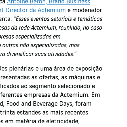
aca
Antoine Béron, Brand Business
t Director da Actemium
e moderador
enta:
“Esses eventos setoriais e temáticos
sas da rede Actemium, reunindo, no caso
resas especializadas em
 outras não especializadas, mas
a diversificar suas atividades.”
es plenárias e uma área de exposição
presentadas as ofertas, as máquinas e
licados ao segmento selecionado e
diferentes empresas da Actemium. Em
d, Food and Beverage Days, foram
trinta estandes as mais recentes
es em matéria de eletricidade,