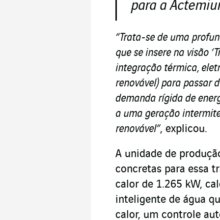
para a Actemiu
“Trata-se de uma profu
que se insere na visão ‘
integração térmica, elet
renovável) para passar
demanda rígida de energ
a uma geração intermite
renovável”
, explicou.
A unidade de produçã
concretas para essa t
calor de 1.265 kW, ca
inteligente de água qu
calor, um controle a