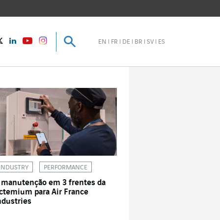
Pesquisar
Pesquisar
instagram
Twitter
LinkedIn
Youtube
EN
FR
DE
BR
SV
ES
INDUSTRY
PERFORMANCE
 manutenção em 3 frentes da
ctemium para Air France
ndustries