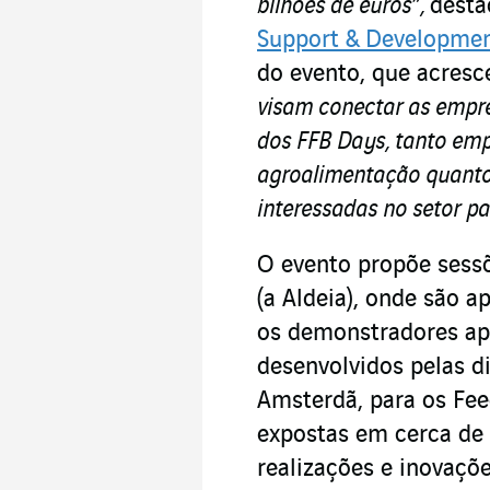
bilhões de euros”,
dest
Support & Developmen
do evento, que acresc
visam conectar as empre
dos FFB Days, tanto emp
agroalimentação quanto
interessadas no setor par
O evento propõe sessõ
(a Aldeia), onde são a
os demonstradores ap
desenvolvidos pelas 
Amsterdã, para os Fee
expostas em cerca de 
realizações e inovaçõ