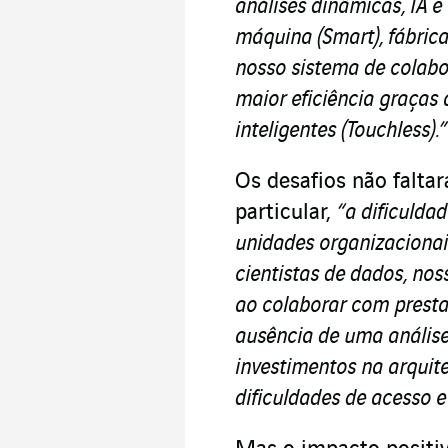
análises dinâmicas, IA e
máquina (Smart), fábric
nosso sistema de colabo
maior eficiência graça
inteligentes (Touchless).”
Os desafios não falt
particular,
“a dificulda
unidades organizacionai
cientistas de dados, no
ao colaborar com prestad
ausência de uma análise 
investimentos na arquit
dificuldades de acesso e