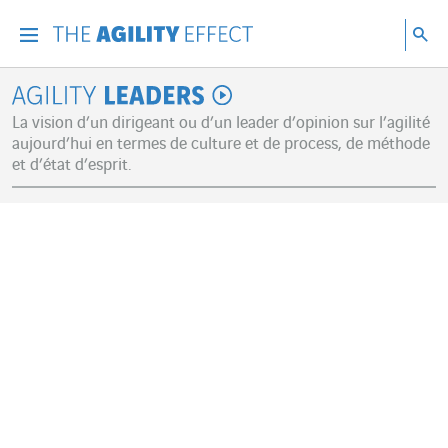
Accéder directement au contenu de la page
Accéder à la navigation principale
Accéder à la recherche
Re
Menu
Rec
Agility Leaders
La vision d’un dirigeant ou d’un leader d’opinion sur l’agilité
aujourd’hui en termes de culture et de process, de méthode
et d’état d’esprit.