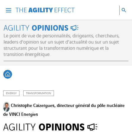
Accéder directement au contenu de la page
Accéder à la navigation principale
Accéder à la recherche
Re
Menu
Rec
Agility Opinions
Le point de vue de personnalités, dirigeants, chercheurs,
leaders d'opinion sur un sujet d’actualité ou sur un sujet
structurant pour la transformation numérique et la
transition énergétique.
Retour à l'accueil
ENERGY
TRANSFORMATION
Christophe Caizergues, directeur général du pôle nucléaire
de VINCI Energies