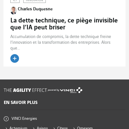
ICT
INNOVATION
Charles Duquesne
La dette technique, ce piège invisible
que l’IA peut briser
Accumulation de compromis, la dette technique freine
l’innovation et la transformation des entreprises. Alors
que...
powered by
EN SAVOIR PLUS
VINCI Energies
Actemium
Axians
Citeos
Omexom