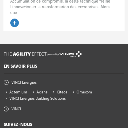
Accumulation de compromis, la dette technique freine
l’innovation et la transformation des entreprises. Alors
que...
powered by
EN SAVOIR PLUS
VINCI Energies
Actemium
Axians
Citeos
Omexom
VINCI Energies Building Solutions
VINCI
SUIVEZ-NOUS