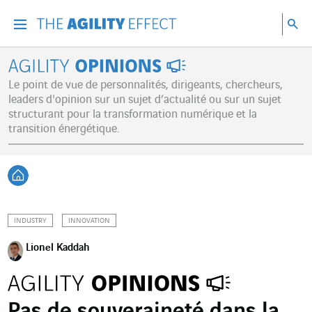
Accéder directement au contenu de la page
Accéder à la navigation principale
Accéder à la recherche
Re
Menu
Rec
Agility Opinions
Le point de vue de personnalités, dirigeants, chercheurs,
leaders d'opinion sur un sujet d’actualité ou sur un sujet
structurant pour la transformation numérique et la
transition énergétique.
Retour à l'accueil
INDUSTRY
INNOVATION
Lionel Kaddah
Pas de souveraineté dans la