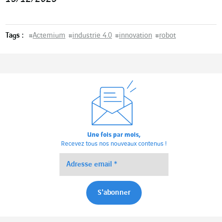
Tags :
#
Actemium
#
industrie 4.0
#
innovation
#
robot
Une fois par mois,
Recevez tous nos nouveaux contenus !