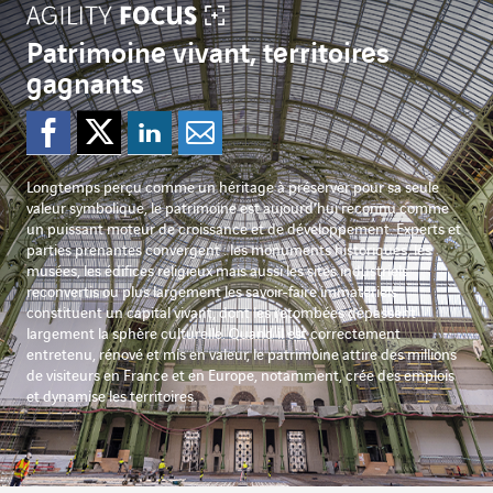
Patrimoine vivant, territoires
gagnants
Partager sur Facebook
Partager sur Twitter
Partager sur Lin
Partager par e
Longtemps perçu comme un héritage à préserver pour sa seule
valeur symbolique, le patrimoine est aujourd’hui reconnu comme
un puissant moteur de croissance et de développement. Experts et
parties prenantes convergent : les monuments historiques, les
musées, les édifices religieux mais aussi les sites industriels
reconvertis ou plus largement les savoir-faire immatériels
constituent un capital vivant, dont les retombées dépassent
largement la sphère culturelle. Quand il est correctement
entretenu, rénové et mis en valeur, le patrimoine attire des millions
de visiteurs en France et en Europe, notamment, crée des emplois
et dynamise les territoires.