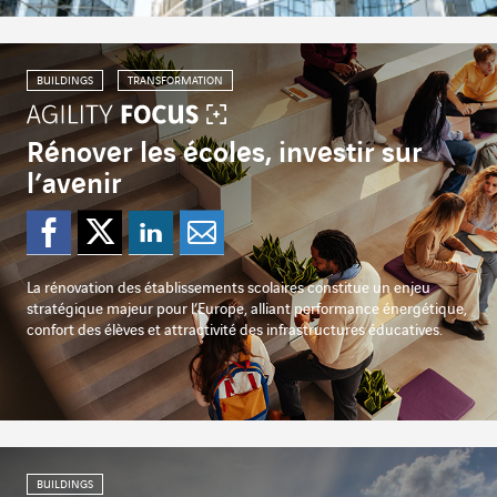
BUILDINGS
TRANSFORMATION
Rénover les écoles, investir sur
l’avenir
Partager sur Facebook
Partager sur Twitter
Partager sur Lin
Partager par e
La rénovation des établissements scolaires constitue un enjeu
stratégique majeur pour l’Europe, alliant performance énergétique,
confort des élèves et attractivité des infrastructures éducatives.
BUILDINGS