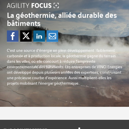
La géothermie, alliée durable des
bâtiments
Partager sur Facebook
Partager sur Twitter
Partager sur Lin
Partager par e
C’est une source d’énergie en plein développement : faiblement
carbonée et à production locale, la géothermie gagne du terrain
dans les villes, où elle concourt à réduire l’empreinte
environnementale des bâtiments. Les entreprises de VINCI Energies
ont développé depuis plusieurs années des expertises, construisant
une précieuse courbe d’expérience. Aussi multiplient-elles les
projets mobilisant l’énergie géothermique.