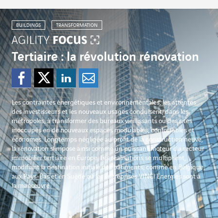
BUILDINGS
TRANSFORMATION
Tertiaire : la révolution rénovation
Partager sur Facebook
Partager sur Twitter
Partager sur Lin
Partager par e
Les contraintes énergétiques et environnementales, les attentes
des investisseurs et les nouveaux usages conduisent, dans les
métropoles, à transformer des bureaux vieillissants ou des sites
inoccupés en de nouveaux espaces modulables, confortables et
économes. Longtemps négligée au profit de la construction neuve,
la rénovation s’impose ainsi comme un puissant moteur du secteur
immobilier tertiaire en Europe. Les réalisations se multiplient,
modifiant la destination initiale des bâtiments, comme en Belgique,
aux Pays-Bas et en Suède où les entreprises VINCI Energies sont à
la manœuvre.