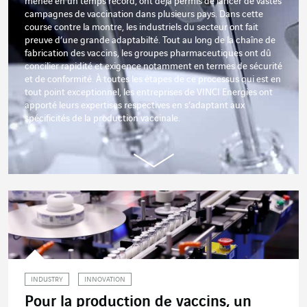
menée en un temps record, ont déjà permis de lancer de vastes
campagnes de vaccination dans plusieurs pays.
Dans cette
course contre la montre, les industriels du secteur ont fait
preuve d’une grande adaptabilté. Tout au long de la chaîne de
fabrication des vaccins, les groupes pharmaceutiques ont dû
concilier rapidité et exigence notamment en termes de sécurité
et de conformité.
À toutes les étapes de ce processus qui est en
tout point exceptionnel, les entreprises de VINCI Energies ont
apporté leurs expertises respectives en s’adaptant aux
spécificités de la production vaccinale.
INDUSTRY
INNOVATION
Pour la production de vaccins, un