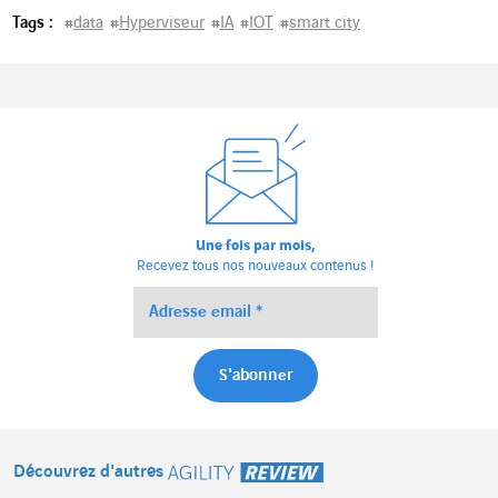
Tags :
#
data
#
Hyperviseur
#
IA
#
IOT
#
smart city
Une fois par mois,
Recevez tous nos nouveaux contenus !
Découvrez d'autres
Agility Review