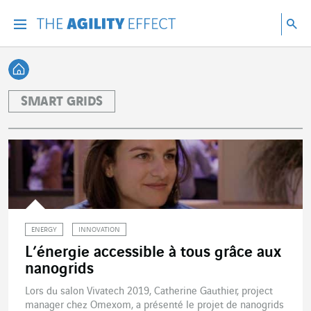
Accéder directement au contenu de la page
Accéder à la navigation principale
Accéder à la recherche
Re
Menu
Rec
Retour à l'accueil
SMART GRIDS
ENERGY
INNOVATION
L’énergie accessible à tous grâce aux
nanogrids
Lors du salon Vivatech 2019, Catherine Gauthier, project
manager chez Omexom, a présenté le projet de nanogrids