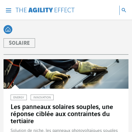
Accéder directement au contenu de la page
Accéder à la navigation principale
Accéder à la recherche
Re
Menu
Rec
Retour à l'accueil
SOLAIRE
ENERGY
INNOVATION
Les panneaux solaires souples, une
réponse ciblée aux contraintes du
tertiaire
Solution de niche, les panneaux photovoltaïques souples