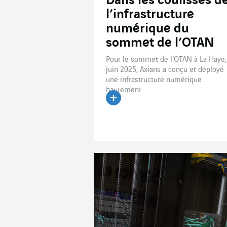
Dans les coulisses d
l’infrastructure
numérique du
sommet de l’OTAN
Pour le sommet de l’OTAN à La Haye,
juin 2025, Axians a conçu et déployé
une infrastructure numérique
hautement...
Lire l'article