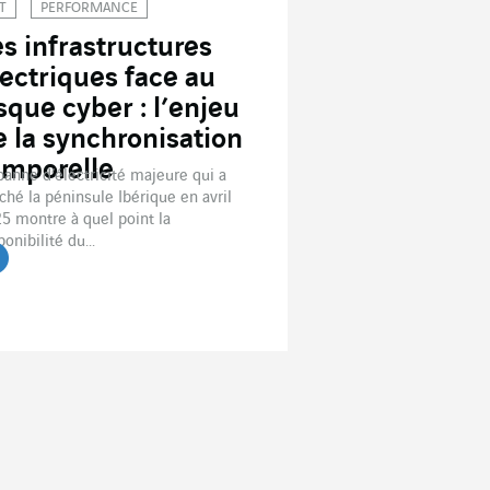
T
PERFORMANCE
es infrastructures
lectriques face au
isque cyber : l’enjeu
e la synchronisation
emporelle
panne d’électricité majeure qui a
ché la péninsule Ibérique en avril
5 montre à quel point la
ponibilité du...
re l'article