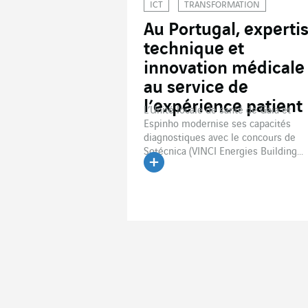
ICT
TRANSFORMATION
Au Portugal, experti
technique et
innovation médicale
au service de
l’expérience patient
L’Unité locale de santé de Gaia et
Espinho modernise ses capacités
diagnostiques avec le concours de
Sotécnica (VINCI Energies Building...
Lire l'article