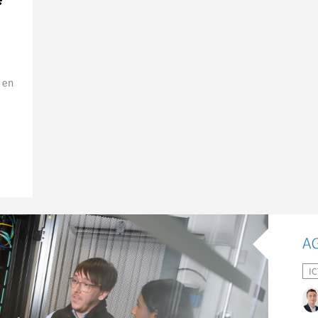
e
 en
IC