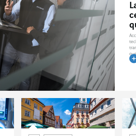
L
c
q
Acc
tec
tra
que