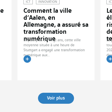
ICT
INNOVATION
IC
se
Comment la ville
L
d’Aalen, en
é
Allemagne, a assuré sa
r
transformation
d
numérique
t
Depuis plus de vingt ans, cette ville
La 
moyenne située à une heure de
tou
Stuttgart a engagé une transformation
202
numérique aux...
dis
Lire l'article
Li
Voir plus