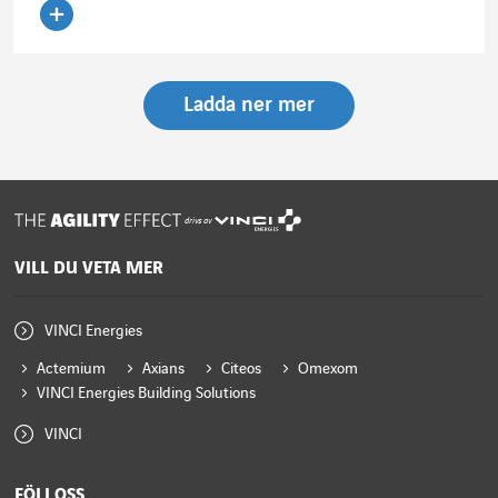
Läs artikeln
Ladda ner mer
drivs av
VILL DU VETA MER
VINCI Energies
Actemium
Axians
Citeos
Omexom
VINCI Energies Building Solutions
VINCI
FÖLJ OSS