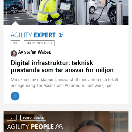
ICT
TRANSFORMATION
Av Stefan Weber,
Digital infrastruktur: teknisk
prestanda som tar ansvar för miljön
Minskning av utsläppen, ansvarsfull innovation och lokalt
engagemang: för Axians och Actemium i Schweiz, ger...
ICT
PERFORMANCE