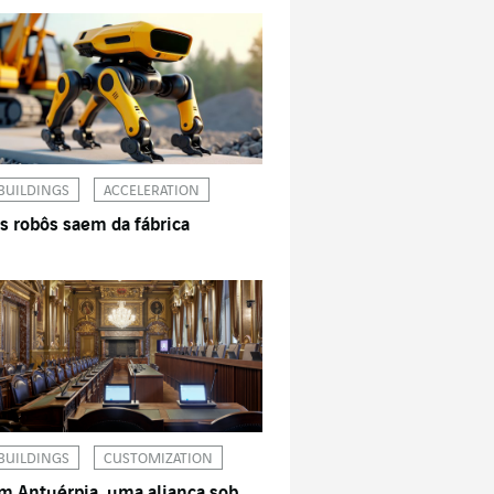
BUILDINGS
ACCELERATION
s robôs saem da fábrica
BUILDINGS
CUSTOMIZATION
m Antuérpia, uma aliança sob