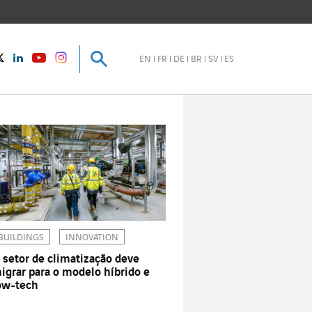
Pesquisar
Pesquisar
instagram
Twitter
LinkedIn
Youtube
EN
FR
DE
BR
SV
ES
BUILDINGS
INNOVATION
 setor de climatização deve
igrar para o modelo híbrido e
ow-tech