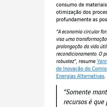
consumo de materiais,
otimização dos proces
profundamente as post
“A economia circular for
visa uma transformação
prolongação
da vida úti
recondicionamento. O pr
robustez”
, resume
Yann
de Inovação do Comiss
Energias Alternativas
.
“Somente mante
recursos é que