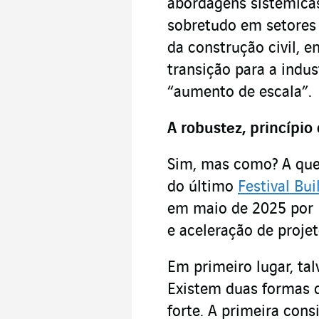
abordagens sistêmica
sobretudo em setores
da construção civil, e
transição para a indus
“aumento de escala”.
A robustez, princípio
Sim, mas como? A ques
do último
Festival Bu
em maio de 2025 por L
e aceleração de proje
Em primeiro lugar, t
Existem duas formas d
forte. A primeira con