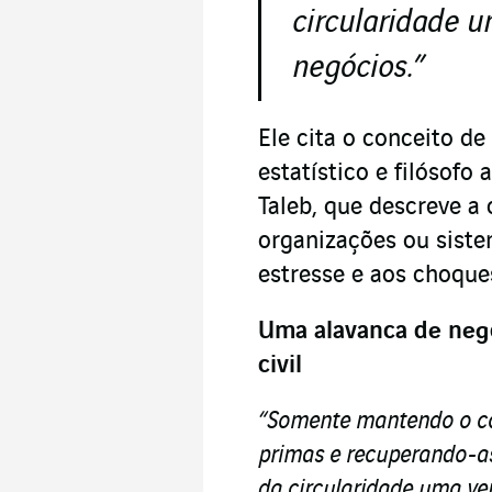
circularidade 
negócios.”
Ele cita o conceito de
estatístico e filósof
Taleb, que descreve a 
organizações ou siste
estresse e aos choques
Uma alavanca de negó
civil
“Somente mantendo o con
primas e recuperando-as
da circularidade uma ve