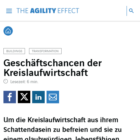
Gehen Sie direkt zum Inhalt der Seite
Gehen Sie zur Hauptnavigation
Gehen Sie zur Forschung
Su
Menu
Suc
Zurück zur Startseite
BUILDINGS
TRANSFORMATION
Geschäftschancen der
Kreislaufwirtschaft
Lesezeit: 6 min.
Auf Facebook teilen
Auf Twitter teilen
Auf LinkedIn teil
Per Mail teilen
Um die Kreislaufwirtschaft aus ihrem
Schattendasein zu befreien und sie zu
einem glaubwürdigen, lebensfähigen