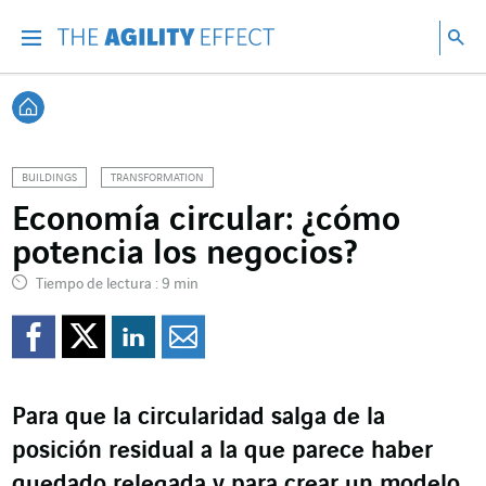
Ir directamente al contenido de la página
Ir a la navegación principal
ir a investigar
Bu
Menu
Bus
Volver a Inicio
BUILDINGS
TRANSFORMATION
Economía circular: ¿cómo
potencia los negocios?
Tiempo de lectura : 9 min
Compartir en Facebook
Compartir en Twitte
Compartir en Lin
Enviar por e-m
Para que la circularidad salga de la
posición residual a la que parece haber
quedado relegada y para crear un modelo