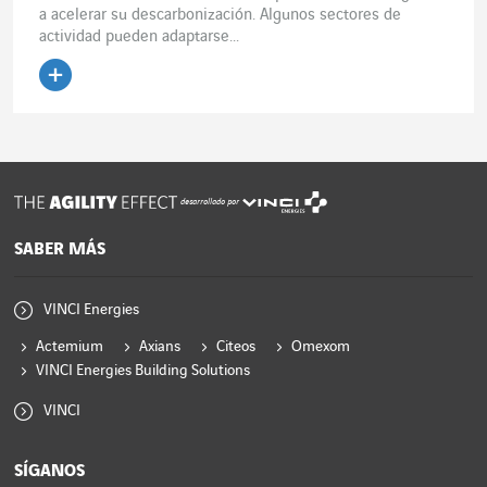
a acelerar su descarbonización. Algunos sectores de
actividad pueden adaptarse...
Leer el artículo
desarrollado por
SABER MÁS
VINCI Energies
Actemium
Axians
Citeos
Omexom
VINCI Energies Building Solutions
VINCI
SÍGANOS