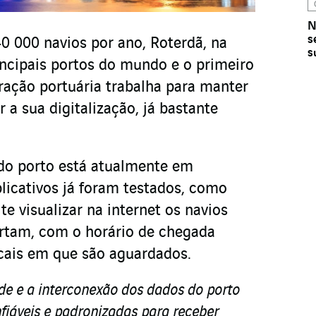
N
s
 000 navios por ano, Roterdã, na
s
ncipais portos do mundo e o primeiro
ração portuária trabalha para manter
r a sua digitalização, já bastante
do porto está atualmente em
plicativos já foram testados, como
te visualizar na internet os navios
rtam, com o horário de chegada
cais em que são aguardados.
ade e a interconexão dos dados do porto
fiáveis e padronizadas para receber