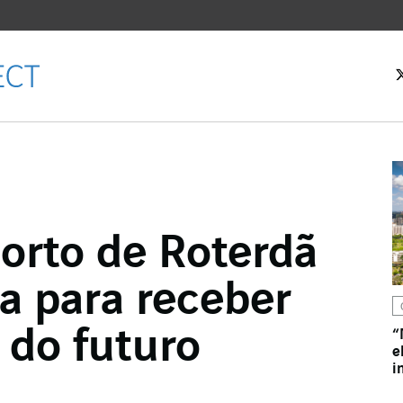
 inicial
orto de Roterdã
Facebook
a para receber
witter
LinkedIn
 do futuro
“
e
 email
i