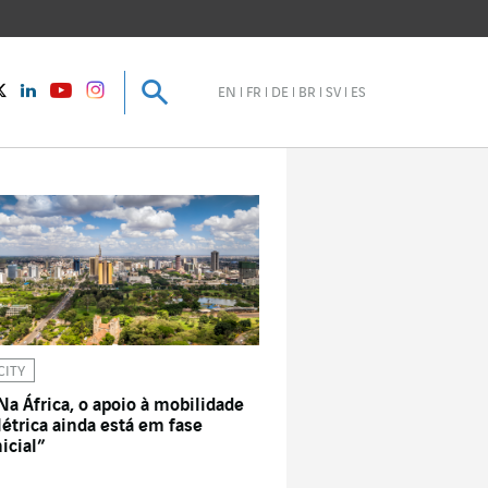
Pesquisar
Pesquisar
instagram
Twitter
LinkedIn
Youtube
EN
FR
DE
BR
SV
ES
CITY
Na África, o apoio à mobilidade
létrica ainda está em fase
nicial”