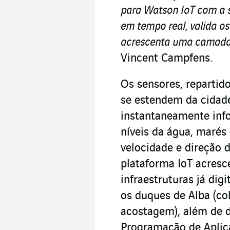
para Watson IoT com a s
em tempo real, valida o
acrescenta uma camada 
Vincent Campfens.
Os sensores, repartid
se estendem da cidad
instantaneamente inf
níveis da água, marés
velocidade e direção d
plataforma IoT acresc
infraestruturas já dig
os duques de Alba (co
acostagem), além de d
Programação de Aplica