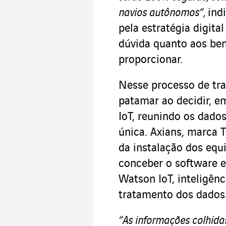
navios autônomos”,
ind
pela estratégia digita
dúvida quanto aos ben
proporcionar.
Nesse processo de tr
patamar ao decidir, 
IoT, reunindo os dado
única. Axians, marca T
da instalação dos equ
conceber o software e
Watson IoT, inteligênc
tratamento dos dados
“As informações colhida