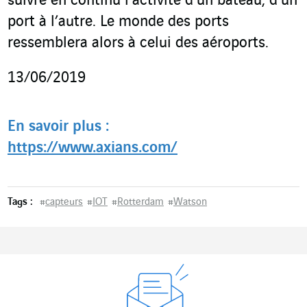
suivre en continu l’activité d’un bateau, d’un
port à l’autre. Le monde des ports
ressemblera alors à celui des aéroports.
13/06/2019
En savoir plus :
https://www.axians.com/
Tags :
#
capteurs
#
IOT
#
Rotterdam
#
Watson