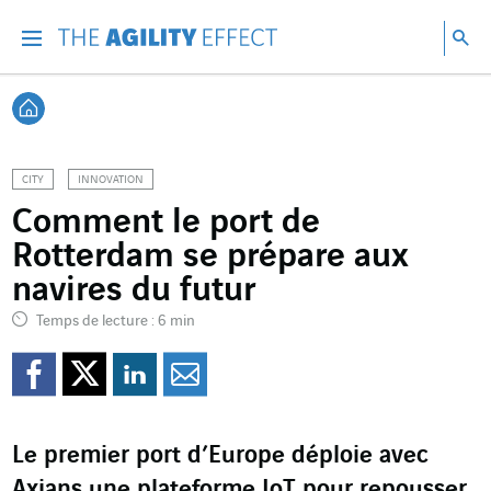
Accéder directement au contenu de la page
Accéder à la navigation principale
Accéder à la recherche
Re
Menu
Rec
Retour à l'accueil
CITY
INNOVATION
Comment le port de
Rotterdam se prépare aux
navires du futur
Temps de lecture : 6 min
Partager sur Facebook
Partager sur Twitter
Partager sur Line
Partager par e
Le premier port d’Europe déploie avec
Axians une plateforme IoT pour repousser