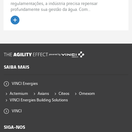
regulamentações, a indústria precisa repensar
profundamente sua gestão da água. Com...
Ler o artigo
powered by
SAIBA MAIS
VINCI Energies
Actemium
Axians
Citeos
Omexom
VINCI Energies Building Solutions
VINCI
SIGA-NOS