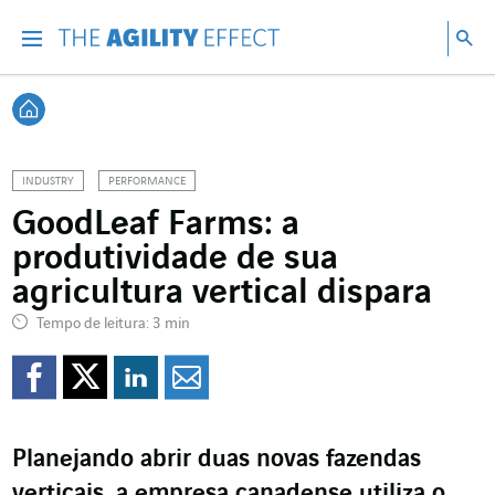
Vá diretamente para o conteúdo da página
Ir para a navegação principal
Ir para a pesquisa
Pes
Menu
Pesq
Voltar à página inicial
INDUSTRY
PERFORMANCE
GoodLeaf Farms: a
produtividade de sua
agricultura vertical dispara
Tempo de leitura: 3 min
Compartilhar no Faceb
Compartilhar no Twi
Compartilhar no 
Compartilhar p
Planejando abrir duas novas fazendas
verticais, a empresa canadense utiliza o