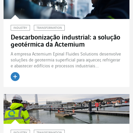
INDUSTRY
TRANSFORMATION
Descarbonização industrial: a solução
geotérmica da Actemium
A empresa Actemium Epinal Fluides Solutions desenvolve
soluções de geotermia superficial para aquecer, refrigerar
e abastecer edifícios e processos industriais....
Ler o artigo
INDUSTRY
TRANSFORMATION