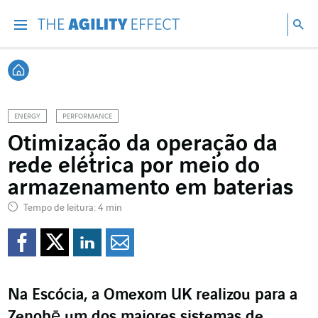
Vá diretamente para o conteúdo da página
Ir para a navegação principal
Ir para a pesquisa
Pes
Menu
Pesq
Voltar à página inicial
ENERGY
PERFORMANCE
Otimização da operação da
rede elétrica por meio do
armazenamento em baterias
Tempo de leitura: 4 min
Compartilhar no Faceb
Compartilhar no Twi
Compartilhar no 
Compartilhar p
Na Escócia, a Omexom UK realizou para a
Zenobē um dos maiores sistemas de