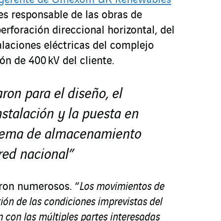
, gerente de Omexom UK Renewables
es responsable de las obras de
 perforación direccional horizontal, del
alaciones eléctricas del complejo
ón de 400 kV del cliente.
ron para el diseño, el
nstalación y la puesta en
istema de almacenamiento
red nacional”
eron numerosos. “
Los movimientos de
stión de las condiciones imprevistas del
n con las múltiples partes interesadas