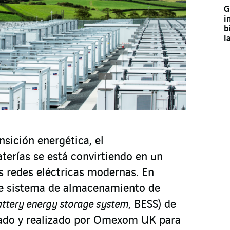
G
i
b
l
sición energética, el
erías se está convirtiendo en un
s redes eléctricas modernas. En
de sistema de almacenamiento de
attery energy storage system
, BESS) de
ñado y realizado por Omexom UK para