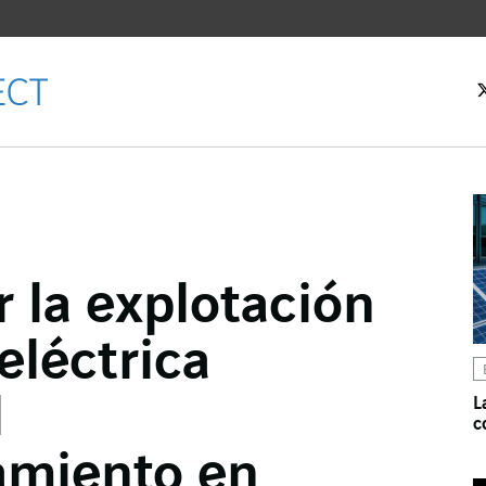
 la explotación
cebook
 eléctrica
ter
kedIn
l
L
c
miento en