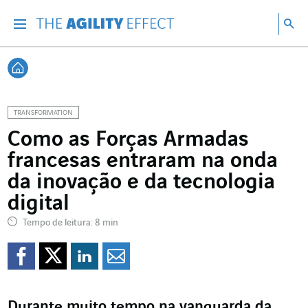
Vá diretamente para o conteúdo da página
Ir para a navegação principal
Ir para a pesquisa
Pes
Menu
Pesq
Voltar à página inicial
TRANSFORMATION
Como as Forças Armadas
francesas entraram na onda
da inovação e da tecnologia
digital
Tempo de leitura: 8 min
Compartilhar no Faceb
Compartilhar no Twi
Compartilhar no 
Compartilhar p
Durante muito tempo na vanguarda da